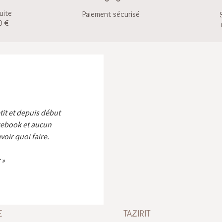
uite
Paiement sécurisé
0 €
etit et depuis début
cebook et aucun
voir quoi faire.
E
TAZIRIT