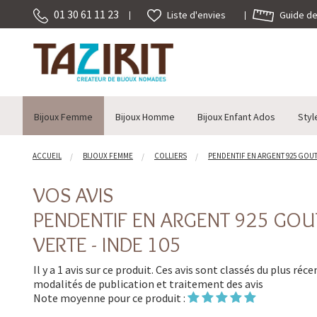
01 30 61 11 23
Guide des
Liste d'envies
Bijoux Femme
Bijoux Homme
Bijoux Enfant Ados
Styl
ACCUEIL
BIJOUX FEMME
COLLIERS
PENDENTIF EN ARGENT 925 GOUTT
VOS AVIS
PENDENTIF EN ARGENT 925 GOU
VERTE - INDE 105
Il y a 1 avis sur ce produit. Ces avis sont classés du plus réc
modalités de publication et traitement des avis
Note moyenne pour ce produit :