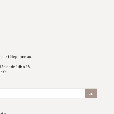
 par téléphone au :
13h et de 14h à 18
t.fr
édits