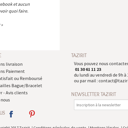
cebook et aucun
voir quoi faire.
E
TAZIRIT
Vous pouvez nous contacter
ns livraison
01 30 61 11 23
ons Paiement
du lundi au vendredi de 9h à 
atisfait ou Remboursé
ou par mail :
contact@taziri
Tailles Bague/Bracelet
r - Avis clients
NEWSLETTER TAZIRIT
-nous
US
right 2017 Tazirit
Conditions générales de vente
Mentions légales
Cr