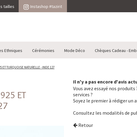
 tailles
Instashop #tazirit
es Ethniques
Cérémonies
Mode Déco
Chèques Cadeau - Emb
5 ET TURQUOISE NATURELLE - INDE 127
Il n'y a pas encore d'avis ac
Vous avez essayé nos produits ?
925 ET
services ?
Soyez le premier à rédiger un a
27
Consultez les
modalités de pub
Retour