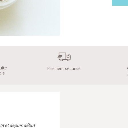
uite
Paiement sécurisé
0 €
etit et depuis début