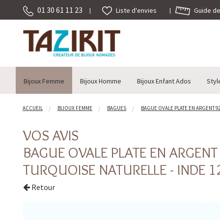
01 30 61 11 23
Guide des
Liste d'envies
Bijoux Femme
Bijoux Homme
Bijoux Enfant Ados
Styl
ACCUEIL
BIJOUX FEMME
BAGUES
BAGUE OVALE PLATE EN ARGENT 92
VOS AVIS
BAGUE OVALE PLATE EN ARGENT 
TURQUOISE NATURELLE - INDE 1
Retour