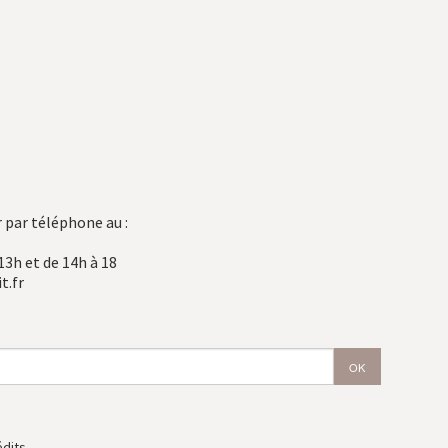
 par téléphone au :
13h et de 14h à 18
t.fr
édits