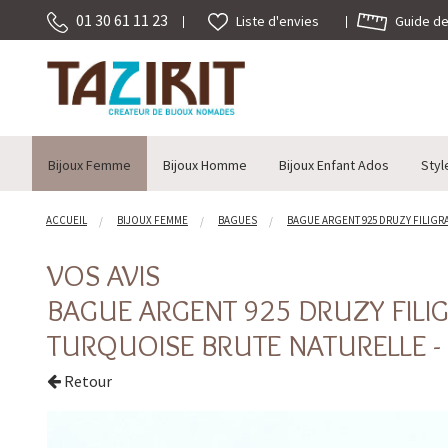
01 30 61 11 23
Guide des
Liste d'envies
Bijoux Femme
Bijoux Homme
Bijoux Enfant Ados
Styl
ACCUEIL
BIJOUX FEMME
BAGUES
BAGUE ARGENT 925 DRUZY FILIGRA
VOS AVIS
BAGUE ARGENT 925 DRUZY FILI
TURQUOISE BRUTE NATURELLE -
Retour