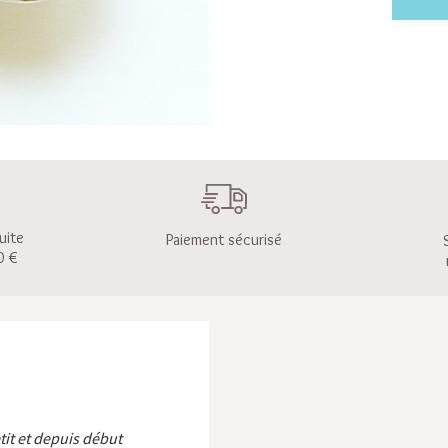
uite
Paiement sécurisé
0 €
etit et depuis début