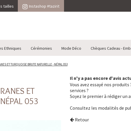
 tailles
Instashop #tazirit
es Ethniques
Cérémonies
Mode Déco
Chèques Cadeau - Emb
NES ET TURQUOISE BRUTE NATURELLE - NÉPAL 053
Il n'y a pas encore d'avis ac
Vous avez essayé nos produits ?
GRANES ET
services ?
Soyez le premier à rédiger un a
 NÉPAL 053
Consultez les
modalités de pub
Retour