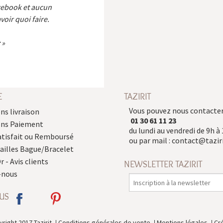
cebook et aucun
voir quoi faire.
E
TAZIRIT
Vous pouvez nous contacter
ns livraison
01 30 61 11 23
ons Paiement
du lundi au vendredi de 9h à 
atisfait ou Remboursé
ou par mail :
contact@taziri
Tailles Bague/Bracelet
r - Avis clients
NEWSLETTER TAZIRIT
-nous
US
right 2017 Tazirit
Conditions générales de vente
Mentions légales
Cr