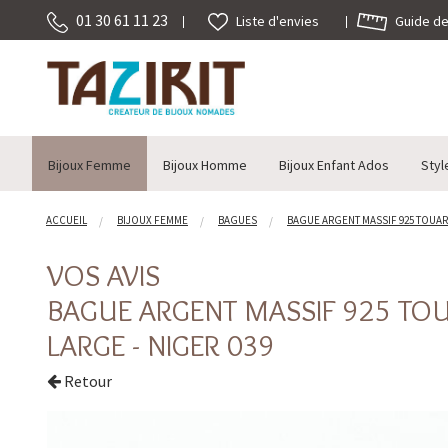
01 30 61 11 23
Guide des
Liste d'envies
Bijoux Femme
Bijoux Homme
Bijoux Enfant Ados
Styl
ACCUEIL
BIJOUX FEMME
BAGUES
BAGUE ARGENT MASSIF 925 TOUAR
VOS AVIS
BAGUE ARGENT MASSIF 925 TO
LARGE - NIGER 039
Retour