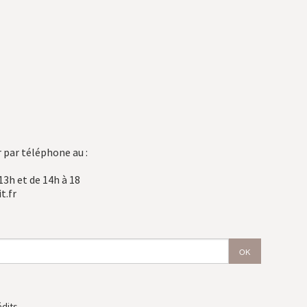
 par téléphone au :
13h et de 14h à 18
t.fr
édits