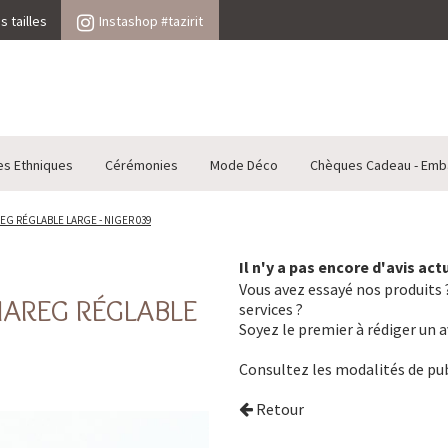
 tailles
Instashop #tazirit
es Ethniques
Cérémonies
Mode Déco
Chèques Cadeau - Emb
EG RÉGLABLE LARGE - NIGER 039
Il n'y a pas encore d'avis ac
Vous avez essayé nos produits ?
UAREG RÉGLABLE
services ?
Soyez le premier à rédiger un a
Consultez les
modalités de pub
Retour