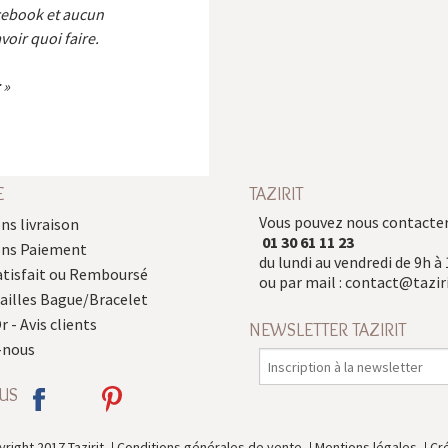
cebook et aucun
voir quoi faire.
E
TAZIRIT
Vous pouvez nous contacter
ns livraison
01 30 61 11 23
ons Paiement
du lundi au vendredi de 9h à 
atisfait ou Remboursé
ou par mail :
contact@taziri
Tailles Bague/Bracelet
r - Avis clients
NEWSLETTER TAZIRIT
-nous
US
right 2017 Tazirit
Conditions générales de vente
Mentions légales
Cr