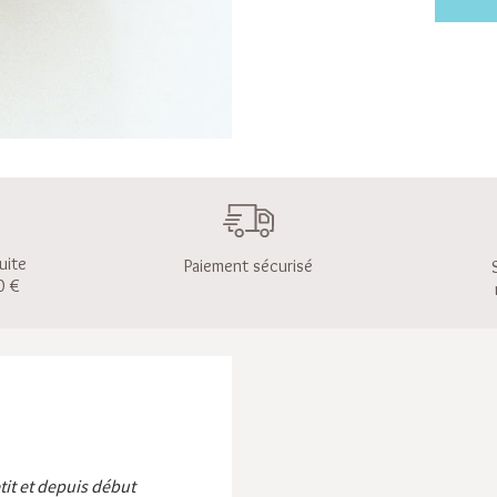
uite
Paiement sécurisé
0 €
etit et depuis début