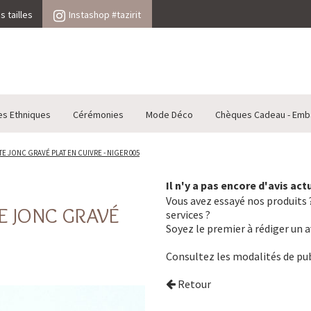
 tailles
Instashop #tazirit
es Ethniques
Cérémonies
Mode Déco
Chèques Cadeau - Emb
JONC GRAVÉ PLAT EN CUIVRE - NIGER 005
Il n'y a pas encore d'avis ac
Vous avez essayé nos produits ?
E JONC GRAVÉ
services ?
Soyez le premier à rédiger un a
Consultez les
modalités de pub
Retour