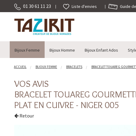
01 30 61 11 23
Guide des
Liste d'envies
Bijoux Femme
Bijoux Homme
Bijoux Enfant Ados
Styl
ACCUEIL
BIJOUX FEMME
BRACELETS
BRACELET TOUAREG GOURMETTE 
VOS AVIS
BRACELET TOUAREG GOURMETT
PLAT EN CUIVRE - NIGER 005
Retour