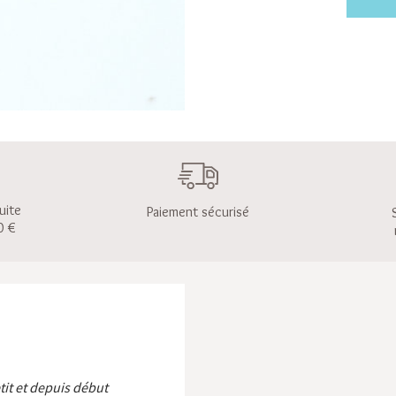
uite
Paiement sécurisé
0 €
etit et depuis début