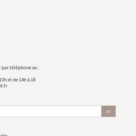
 par téléphone au :
13h et de 14h à 18
t.fr
édits