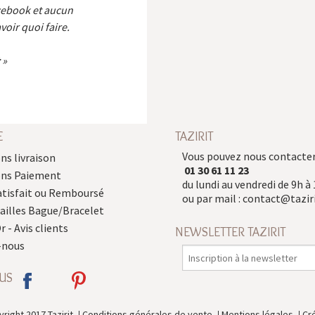
cebook et aucun
voir quoi faire.
E
TAZIRIT
Vous pouvez nous contacter
ns livraison
01 30 61 11 23
ons Paiement
du lundi au vendredi de 9h à 
atisfait ou Remboursé
ou par mail :
contact@taziri
Tailles Bague/Bracelet
r - Avis clients
NEWSLETTER TAZIRIT
-nous
US
right 2017 Tazirit
Conditions générales de vente
Mentions légales
Cr