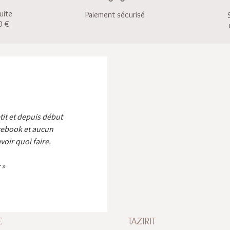
uite
Paiement sécurisé
0 €
etit et depuis début
cebook et aucun
voir quoi faire.
E
TAZIRIT