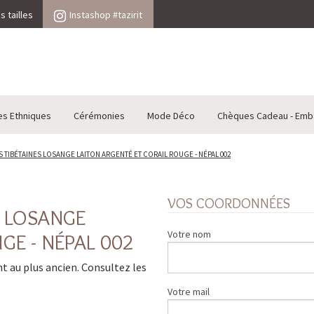
 tailles
Instashop #tazirit
es Ethniques
Cérémonies
Mode Déco
Chèques Cadeau - Emb
 TIBÉTAINES LOSANGE LAITON ARGENTÉ ET CORAIL ROUGE - NÉPAL 002
VOS COORDONNÉES
S LOSANGE
Votre nom
GE - NÉPAL 002
ent au plus ancien. Consultez les
Votre mail