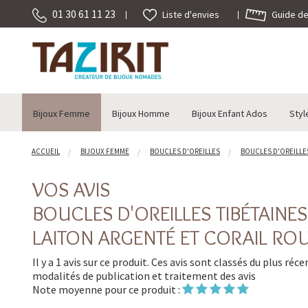
01 30 61 11 23
Guide des
Liste d'envies
Bijoux Femme
Bijoux Homme
Bijoux Enfant Ados
Styl
ACCUEIL
BIJOUX FEMME
BOUCLES D'OREILLES
BOUCLES D'OREILLES
VOS AVIS
BOUCLES D'OREILLES TIBÉTAINE
LAITON ARGENTÉ ET CORAIL ROU
Il y a 1 avis sur ce produit. Ces avis sont classés du plus réc
modalités de publication et traitement des avis
Note moyenne pour ce produit :