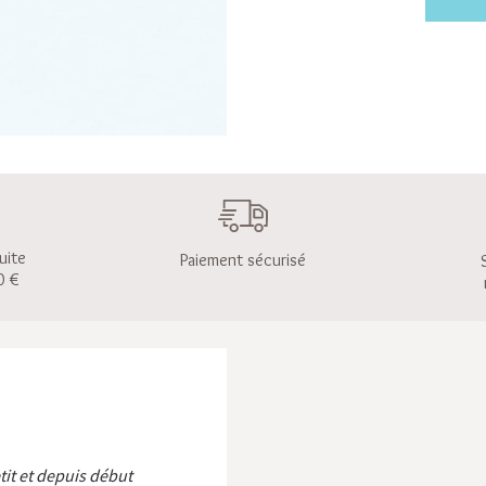
uite
Paiement sécurisé
0 €
etit et depuis début