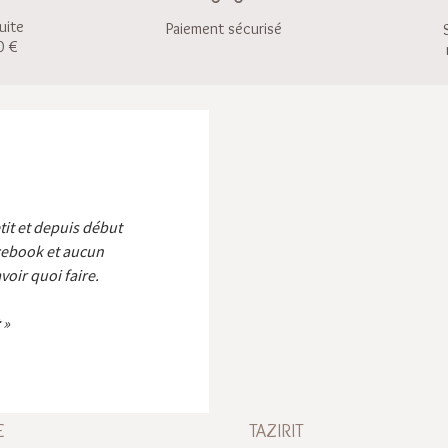
uite
Paiement sécurisé
0 €
etit et depuis début
cebook et aucun
voir quoi faire.
E
TAZIRIT