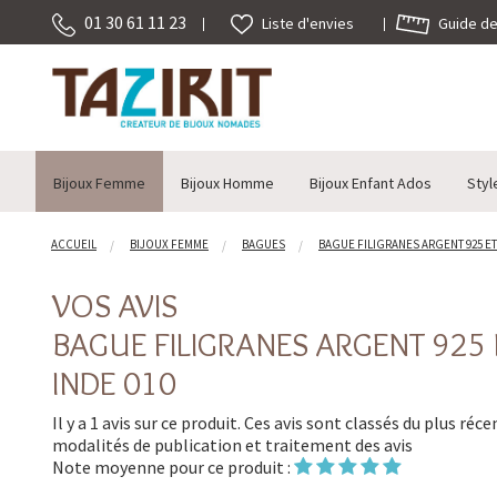
01 30 61 11 23
Guide des
Liste d'envies
Bijoux Femme
Bijoux Homme
Bijoux Enfant Ados
Styl
ACCUEIL
BIJOUX FEMME
BAGUES
BAGUE FILIGRANES ARGENT 925 ET
VOS AVIS
BAGUE FILIGRANES ARGENT 925 
INDE 010
Il y a 1 avis sur ce produit. Ces avis sont classés du plus réc
modalités de publication et traitement des avis
Note moyenne pour ce produit :