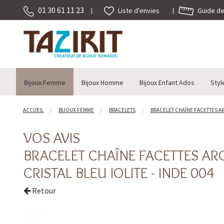
01 30 61 11 23
Guide des
Liste d'envies
Bijoux Femme
Bijoux Homme
Bijoux Enfant Ados
Styl
ACCUEIL
BIJOUX FEMME
BRACELETS
BRACELET CHAÎNE FACETTES ARGE
VOS AVIS
BRACELET CHAÎNE FACETTES AR
CRISTAL BLEU IOLITE - INDE 004
Retour