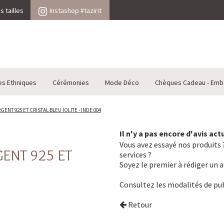
 tailles
Instashop #tazirit
es Ethniques
Cérémonies
Mode Déco
Chèques Cadeau - Emb
NT 925 ET CRISTAL BLEU IOLITE - INDE 004
Il n'y a pas encore d'avis ac
Vous avez essayé nos produits ?
GENT 925 ET
services ?
Soyez le premier à rédiger un a
Consultez les
modalités de pub
Retour