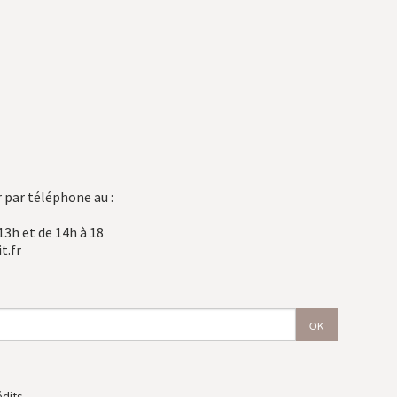
 par téléphone au :
13h et de 14h à 18
t.fr
édits