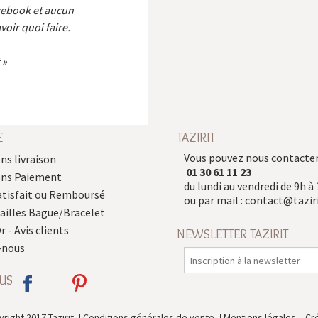
cebook et aucun
voir quoi faire.
E
TAZIRIT
Vous pouvez nous contacter
ns livraison
01 30 61 11 23
ons Paiement
du lundi au vendredi de 9h à 
atisfait ou Remboursé
ou par mail :
contact@taziri
Tailles Bague/Bracelet
r - Avis clients
NEWSLETTER TAZIRIT
-nous
US
right 2017 Tazirit
Conditions générales de vente
Mentions légales
Cr