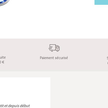
uite
Paiement sécurisé
0 €
etit et depuis début