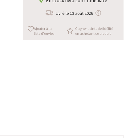
En stock livraison immédiate
Livré le
13 août 2026
Ajouter à la
Gagner points de fidélité
liste d'envies
en achetant ce produit