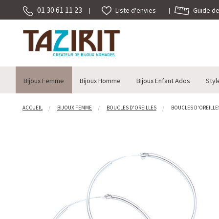
01 30 61 11 23
Guide des
Liste d'envies
Bijoux Femme
Bijoux Homme
Bijoux Enfant Ados
Styl
ACCUEIL
BIJOUX FEMME
BOUCLES D'OREILLES
BOUCLES D'OREILLES 