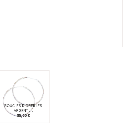
BOUCLES D'OREILLES
ARGENT …
85,00 €