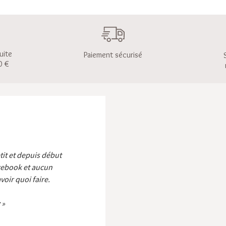
uite
Paiement sécurisé
0 €
etit et depuis début
cebook et aucun
voir quoi faire.