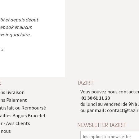
etit et depuis début
cebook et aucun
voir quoi faire.
E
TAZIRIT
Vous pouvez nous contacter
ns livraison
01 30 61 11 23
ons Paiement
du lundi au vendredi de 9h à 
atisfait ou Remboursé
ou par mail :
contact@taziri
Tailles Bague/Bracelet
r - Avis clients
NEWSLETTER TAZIRIT
-nous