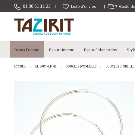
01 30 61 11 23
Guide des
Liste d'envies
Bijoux Femme
Bijoux Homme
Bijoux Enfant Ados
Styl
ACCUEIL
BIJOUX FEMME
BOUCLES D'OREILLES
BOUCLES D'OREILLES 