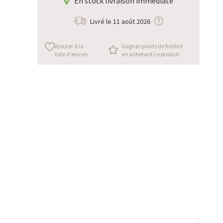
En stock livraison immédiate
Livré le
11 août 2026
Ajouter à la
Gagner points de fidélité
liste d'envies
en achetant ce produit