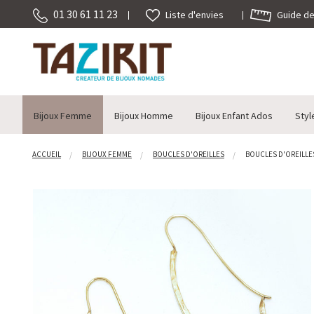
01 30 61 11 23
Guide des
Liste d'envies
Bijoux Femme
Bijoux Homme
Bijoux Enfant Ados
Styl
ACCUEIL
BIJOUX FEMME
BOUCLES D'OREILLES
BOUCLES D'OREILLES