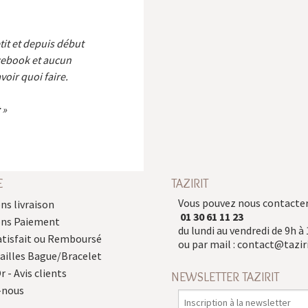
etit et depuis début
cebook et aucun
voir quoi faire.
E
TAZIRIT
Vous pouvez nous contacter
ns livraison
01 30 61 11 23
ons Paiement
du lundi au vendredi de 9h à 
atisfait ou Remboursé
ou par mail :
contact@taziri
Tailles Bague/Bracelet
r - Avis clients
NEWSLETTER TAZIRIT
-nous