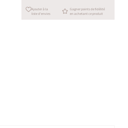
Ajouter à la
Gagner points de fidélité
liste d'envies
en achetant ce produit