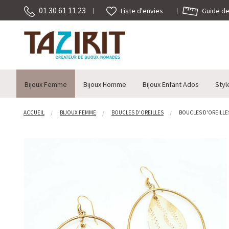
01 30 61 11 23
Guide des
Liste d'envies
Bijoux Femme
Bijoux Homme
Bijoux Enfant Ados
Styl
ACCUEIL
BIJOUX FEMME
BOUCLES D'OREILLES
BOUCLES D'OREILLES