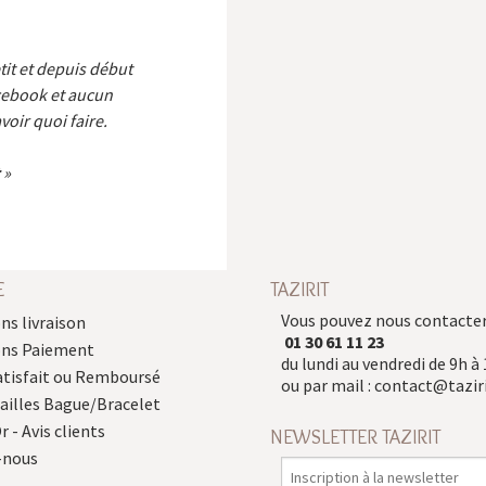
etit et depuis début
cebook et aucun
voir quoi faire.
E
TAZIRIT
Vous pouvez nous contacter
ns livraison
01 30 61 11 23
ons Paiement
du lundi au vendredi de 9h à 
atisfait ou Remboursé
ou par mail :
contact@taziri
Tailles Bague/Bracelet
r - Avis clients
NEWSLETTER TAZIRIT
-nous