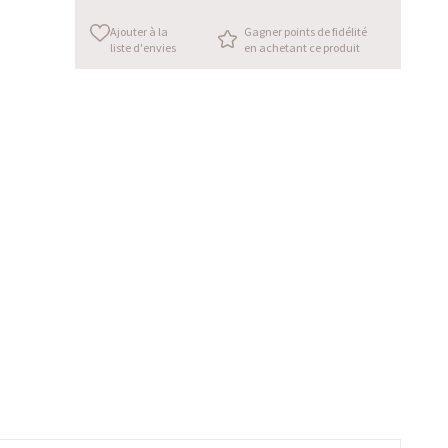
Ajouter à la
Gagner points de fidélité
liste d'envies
en achetant ce produit