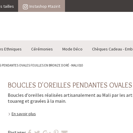
 tailles
Instashop #tazirit
es Ethniques
Cérémonies
Mode Déco
Chèques Cadeau - Emb
 PENDANTES OVALES FEUILLES EN BRONZE DORÉ - MALI 010
BOUCLES D'OREILLES PENDANTES OVALES 
Boucles d'oreilles réalisées artisanalement au Mali par les art
touareg et gravées à la main.
En savoir plus
Partager