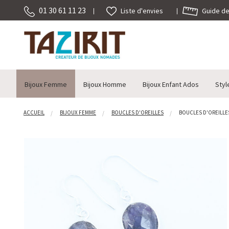
01 30 61 11 23
Guide des
Liste d'envies
Bijoux Femme
Bijoux Homme
Bijoux Enfant Ados
Styl
ACCUEIL
BIJOUX FEMME
BOUCLES D'OREILLES
BOUCLES D'OREILLES 