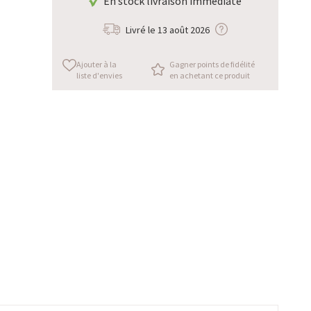
En stock livraison immédiate
Livré le
13 août 2026
Ajouter à la
Gagner points de fidélité
liste d'envies
en achetant ce produit