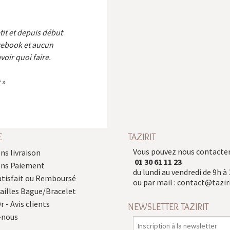
etit et depuis début
cebook et aucun
voir quoi faire.
E
TAZIRIT
Vous pouvez nous contacter
ns livraison
01 30 61 11 23
ons Paiement
du lundi au vendredi de 9h à 
atisfait ou Remboursé
ou par mail :
contact@taziri
Tailles Bague/Bracelet
r - Avis clients
NEWSLETTER TAZIRIT
-nous