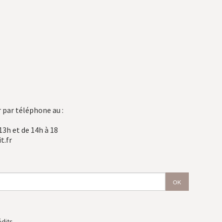
 par téléphone au :
13h et de 14h à 18
t.fr
édits