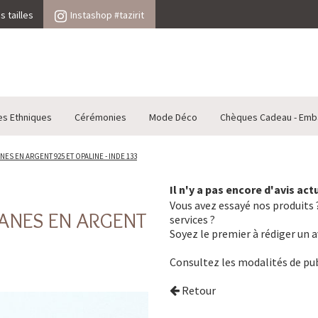
 tailles
Instashop #tazirit
es Ethniques
Cérémonies
Mode Déco
Chèques Cadeau - Emb
ES EN ARGENT 925 ET OPALINE - INDE 133
Il n'y a pas encore d'avis ac
Vous avez essayé nos produits ?
RANES EN ARGENT
services ?
Soyez le premier à rédiger un a
Consultez les
modalités de pub
Retour