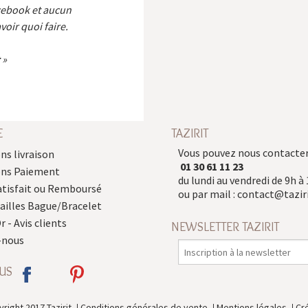
cebook et aucun
voir quoi faire.
E
TAZIRIT
Vous pouvez nous contacter
ns livraison
01 30 61 11 23
ons Paiement
du lundi au vendredi de 9h à 
atisfait ou Remboursé
ou par mail :
contact@taziri
Tailles Bague/Bracelet
r - Avis clients
NEWSLETTER TAZIRIT
-nous
US
right 2017 Tazirit
Conditions générales de vente
Mentions légales
Cr