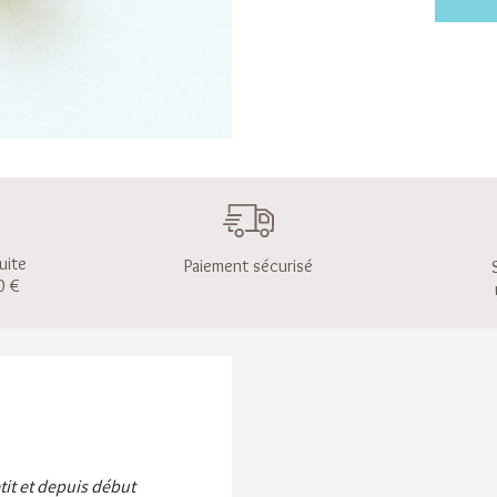
uite
Paiement sécurisé
0 €
etit et depuis début