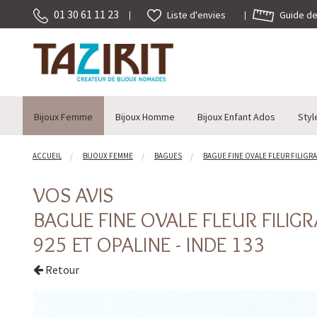
01 30 61 11 23
Guide des
Liste d'envies
Bijoux Femme
Bijoux Homme
Bijoux Enfant Ados
Styl
ACCUEIL
BIJOUX FEMME
BAGUES
BAGUE FINE OVALE FLEUR FILIGRAN
VOS AVIS
BAGUE FINE OVALE FLEUR FILIG
925 ET OPALINE - INDE 133
Retour