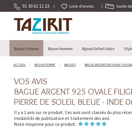
01 30 61 11 23
Guide des
Liste d'envies
Bijoux Femme
Bijoux Homme
Bijoux Enfant Ados
Styl
ACCUEIL
BIJOUX FEMME
BAGUES
BAGUE ARGENT 925 OVALE FILIGRANE
VOS AVIS
BAGUE ARGENT 925 OVALE FILIG
PIERRE DE SOLEIL BLEUE - INDE 0
Il y a 1 avis sur ce produit. Ces avis sont classés du plus réc
modalités de publication et traitement des avis
Note moyenne pour ce produit :