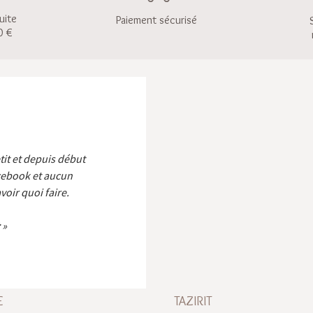
uite
Paiement sécurisé
0 €
etit et depuis début
cebook et aucun
voir quoi faire.
E
TAZIRIT