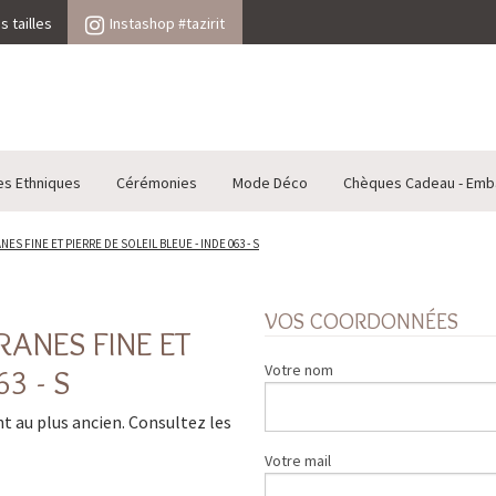
 tailles
Instashop #tazirit
es Ethniques
Cérémonies
Mode Déco
Chèques Cadeau - Emb
S FINE ET PIERRE DE SOLEIL BLEUE - INDE 063 - S
VOS COORDONNÉES
RANES FINE ET
Votre nom
63 - S
ent au plus ancien. Consultez les
Votre mail